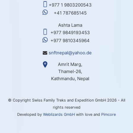
+977 1 9803200543
+41 787685145
Ashta Lama
+977 9849193453
+977 9810345964
snftnepal@yahoo.de
Amrit Marg,
Thamel-26,
Kathmandu, Nepal
© Copyright Swiss Family Treks and Expedition GmbH 2026 - All
rights reserved
Developed by
Weblizards GmbH
with love and
Pimcore