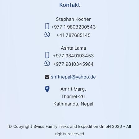
Kontakt
Stephan Kocher
+977 1 9803200543
+41 787685145
Ashta Lama
+977 9849193453
+977 9810345964
snftnepal@yahoo.de
Amrit Marg,
Thamel-26,
Kathmandu, Nepal
© Copyright Swiss Family Treks and Expedition GmbH 2026 - All
rights reserved