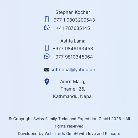
Stephan Kocher
+977 1 9803200543
+41 787685145
Ashta Lama
+977 9849193453
+977 9810345964
snftnepal@yahoo.de
Amrit Marg,
Thamel-26,
Kathmandu, Nepal
© Copyright Swiss Family Treks and Expedition GmbH 2026 - All
rights reserved
Developed by
Weblizards GmbH
with love and
Pimcore