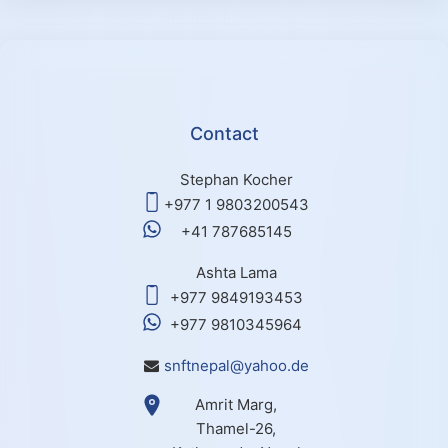
Contact
Stephan Kocher
+977 1 9803200543
+41 787685145
Ashta Lama
+977 9849193453
+977 9810345964
snftnepal@yahoo.de
Amrit Marg,
Thamel-26,