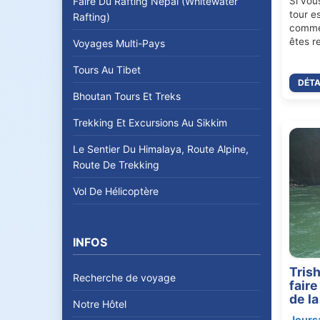
Si vou
Faire Du Rafting Nepal (Whitewater
tour e
Rafting)
commen
êtes r
Voyages Multi-Pays
Tours Au Tibet
DÉTA
Bhoutan Tours Et Treks
Trekking Et Excursions Au Sikkim
Le Sentier Du Himalaya, Route Alpine,
Route De Trekking
Vol De Hélicoptère
INFOS
Trish
Recherche de voyage
fair
de la
Notre Hôtel
Jours: