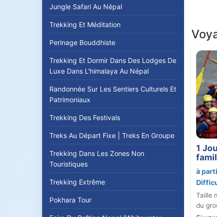
Vou
Jungle Safari Au Népal
En 
Trekking Et Méditation
de 
Voy
tr
Perinage Bouddhiste
bea
Trekking Et Dormir Dans Des Lodges De
C’e
Luxe Dans L'himalaya Au Népal
ête
Randonnée Sur Les Sentiers Culturels Et
dan
Patrimoniaux
ce 
raf
Trekking Des Festivals
Si 
Treks Au Départ Fixe | Treks En Groupe
tou
1 Jou
Trekking Dans Les Zones Non
famil
Touristiques
à part
Trekking Extrême
Diffic
Taille 
Pokhara Tour
du gro