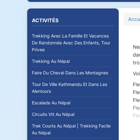
Accu
ACTIVITÉS
Trekking Avec La Famille Et Vacances
De Randonnée Avec Des Enfants, Tour
Nep
Privee
dan
Trekking Au Népal
tro
Faire Du Cheval Dans Les Montagnes
Voi
Fle
Tour De Ville Kathmandu Et Dans Les
Alentours
Fle
Fle
Escalade Au Népal
Fle
Circuits Vtt Au Népal
Fle
Fle
Trek Courts Au Népal | Trekking Facile
Fle
Au Népal