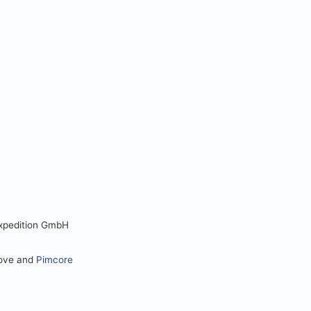
Expedition GmbH
love and
Pimcore