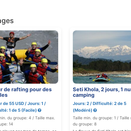
s allez faire l’expérience des rapids provocantes avec une 
route, vous allez faire du camping au berge de la rivière (sa
combiner des aventures comme le rafting, kayaking, camping
ages
ekking. Nepal offre des aventures pour tout le monde. Nous
u pays et les aventures avec vous.
st si chouette de passer le temps en famille en coulissant 
s déjà trop vieux pour ça où que vos enfants sont trop peti
s le sable ou jouer au volleyball, relaxer sur une plage pri
que votre cuisiner prépare pour vous, raconter des histoir
ting est une aventure pour tout le monde!
vos enfants ont déjà 7 ans, c’est l’aventure pour votre famille
rs, nous vous offrons le tour que vous désirez. N’hésitez
r de rafting pour des
Seti Khola, 2 jours, 1 nu
les
camping
ir de 55 USD / Jours: 1 /
Jours: 2 / Difficulté: 2 de 5
ulté: 1 de 5 (Facile)
(Modéré)
min. du groupe: 4 / Taille max.
Taille min. du groupe: 1 / Taille
upe: 14
du groupe: 8