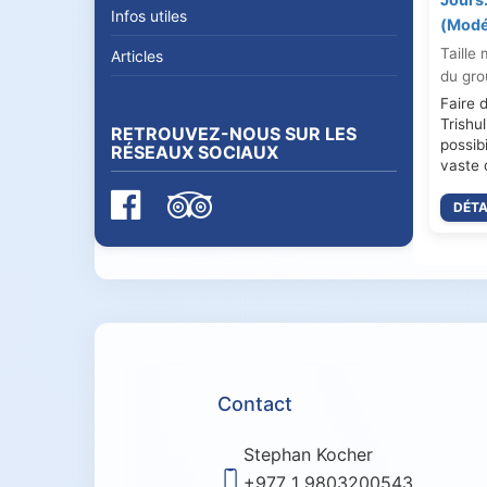
Infos utiles
(Mod
Taille 
Articles
du gro
Faire 
Trishul
RETROUVEZ-NOUS SUR LES
possibi
RÉSEAUX SOCIAUX
vaste 
DÉTA
Contact
Stephan Kocher
+977 1 9803200543