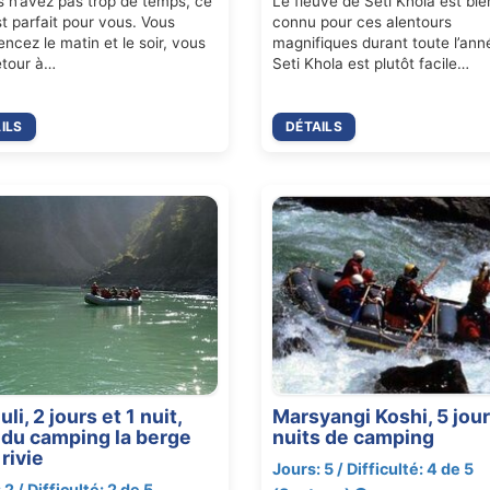
s n’avez pas trop de temps, ce
Le fleuve de Seti Khola est bie
st parfait pour vous. Vous
connu pour ces alentours
cez le matin et le soir, vous
magnifiques durant toute l’ann
etour à…
Seti Khola est plutôt facile…
ILS
DÉTAILS
uli, 2 jours et 1 nuit,
Marsyangi Koshi, 5 jour
e du camping la berge
nuits de camping
 rivie
Jours: 5 / Difficulté: 4 de 5
 2 / Difficulté: 2 de 5