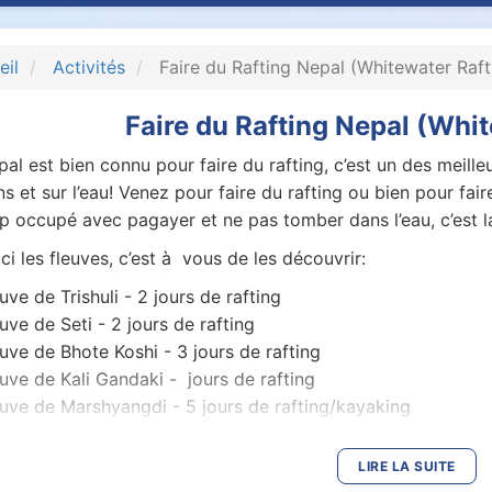
eil
Activités
Faire du Rafting Nepal (Whitewater Raft
Faire du Rafting Nepal (Whit
al est bien connu pour faire du rafting, c’est un des meil
s et sur l’eau! Venez pour faire du rafting ou bien pour fair
p occupé avec pagayer et ne pas tomber dans l’eau, c’est la 
ci les fleuves, c’est à vous de les découvrir:
uve de Trishuli - 2 jours de rafting
uve de Seti - 2 jours de rafting
uve de Bhote Koshi - 3 jours de rafting
uve de Kali Gandaki - jours de rafting
uve de Marshyangdi - 5 jours de rafting/kayaking
uve de Sun Koshi - 10 jours de rafting
uve de Tamur - 11 jours de rafting
LIRE LA SUITE