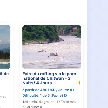
grande diversité des degrés de difficulté.
ble!). Bien-sûr, vous avez la possibilité
, grimper, biking, hiking et faire un
 sommes fier de pouvoir partager ce
sur l’eau! Ne pensez surtout pas que vous
ts. Passer des rapides, pagayer, jouer
vée, entendre le bruit des oiseaux, manger
es devant le feu de bivouac…Faire du
! Bien sûr, c’est possible d’ajuster les
 pas à nous demander.
it de
Faire du rafting via le parc
national de Chitwan - 3
Nuits/ 4 Jours
à partir de 480 USD / Jours: 4 /
Difficulté: 1 de 5 (Facile)
 max.
Taille min. du groupe: 1 / Taille max.
du groupe: 8