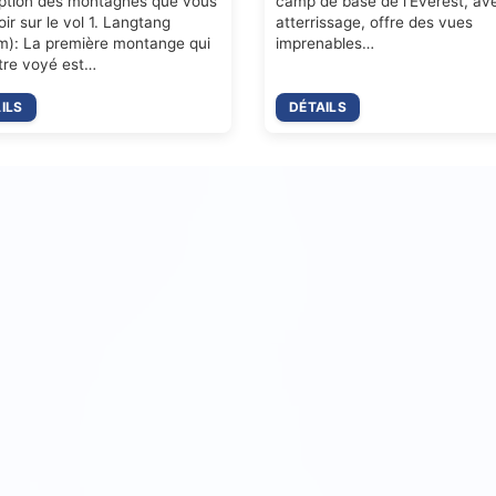
ption des montagnes que vous
camp de base de l'Everest, av
oir sur le vol 1. Langtang
atterrissage, offre des vues
): La première montange qui
imprenables…
tre voyé est…
ILS
DÉTAILS