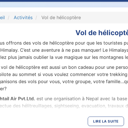
eil
Activités
Vol de hélicoptère
Vol de hélicopt
s offrons des vols de hélicoptère pour que les touristes p
Himalay. C’est une aventure à ne pas manquer! Le Himalaya 
llez plus jamais oublier la vue magique sur les montagnes 
 vol de hélicoptère est aussi un bon cadeau pour une pers
 pilote au sommet si vous voulez commencer votre trekking 
anisons des vols pour vous, votre groupe, votre famille…qu
er?
htail Air Pvt.Ltd.
est une organisation à Nepal avec la base 
ectue des hélitreuillages, sightseeing, evacuation, travaux d
s avec Yeti Airlines (TARA AIR) avec de nouvelles Pilatus P
LIRE LA SUITE
ndustrie de trekking au Népal a radicalement transformé, à