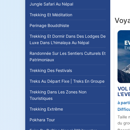
Jungle Safari Au Népal
Nep
va
Trekking Et Méditation
Voy
tem
Perinage Bouddhiste
élo
Trekking Et Dormir Dans Des Lodges De
Le
Luxe Dans L'himalaya Au Népal
> T
Randonnée Sur Les Sentiers Culturels Et
fan
Patrimoniaux
> S
Trekking Des Festivals
des
Treks Au Départ Fixe | Treks En Groupe
> 
VOL
> D
Trekking Dans Les Zones Non
L'EV
Touristiques
> T
à part
Trekking Extrême
Diffic
Nou
Taille 
de
Pokhara Tour
du gro
pas