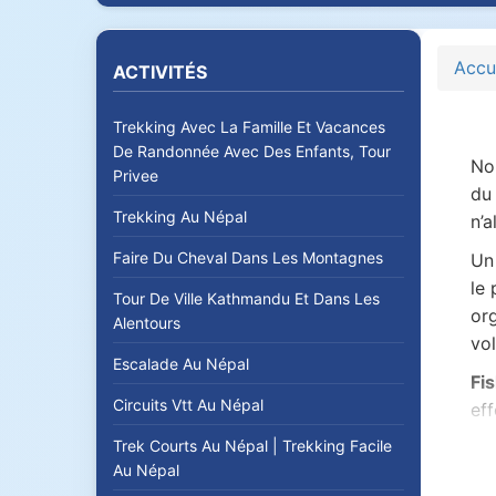
Accu
ACTIVITÉS
Trekking Avec La Famille Et Vacances
De Randonnée Avec Des Enfants, Tour
Nou
Privee
du 
Trekking Au Népal
n’a
Faire Du Cheval Dans Les Montagnes
Un
le
Tour De Ville Kathmandu Et Dans Les
org
Alentours
vol
Escalade Au Népal
Fis
Circuits Vtt Au Népal
eff
Trek Courts Au Népal | Trekking Facile
Vol
Au Népal
L'i