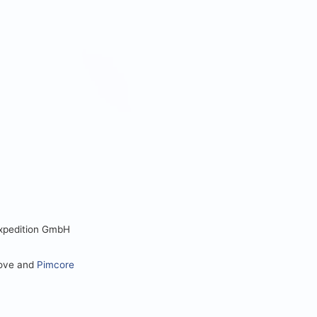
Expedition GmbH
love and
Pimcore