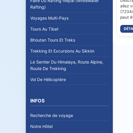
Descri
Faire Du Rafting Nepal (Whitewater
allez v
Rafting)
(7234m
peut ê
Voyages Multi-Pays
DÉTA
Tours Au Tibet
Bhoutan Tours Et Treks
Trekking Et Excursions Au Sikkim
Le Sentier Du Himalaya, Route Alpine,
Route De Trekking
Vol De Hélicoptère
INFOS
Recherche de voyage
Notre Hôtel