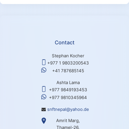
Contact
Stephan Kocher
+977 1 9803200543
+41 787685145
Ashta Lama
+977 9849193453
+977 9810345964
snftnepal@yahoo.de
Amrit Marg,
Thamel-26,