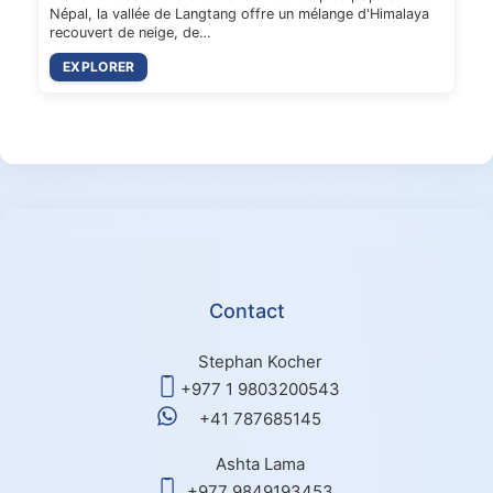
Népal, la vallée de Langtang offre un mélange d'Himalaya
recouvert de neige, de…
EXPLORER
Contact
Stephan Kocher
+977 1 9803200543
+41 787685145
Ashta Lama
+977 9849193453