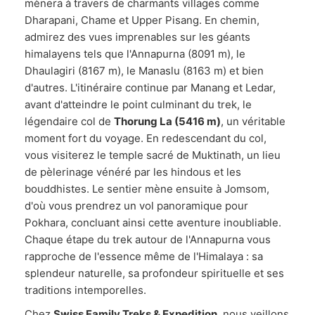
mènera à travers de charmants villages comme
Dharapani, Chame et Upper Pisang. En chemin,
admirez des vues imprenables sur les géants
himalayens tels que l'Annapurna (8091 m), le
Dhaulagiri (8167 m), le Manaslu (8163 m) et bien
d'autres. L'itinéraire continue par Manang et Ledar,
avant d'atteindre le point culminant du trek, le
légendaire col de
Thorung La (5416 m)
, un véritable
moment fort du voyage. En redescendant du col,
vous visiterez le temple sacré de Muktinath, un lieu
de pèlerinage vénéré par les hindous et les
bouddhistes. Le sentier mène ensuite à Jomsom,
d'où vous prendrez un vol panoramique pour
Pokhara, concluant ainsi cette aventure inoubliable.
Chaque étape du trek autour de l'Annapurna vous
rapproche de l'essence même de l'Himalaya : sa
splendeur naturelle, sa profondeur spirituelle et ses
traditions intemporelles.
Chez
Swiss Family Treks & Expedition
, nous veillons