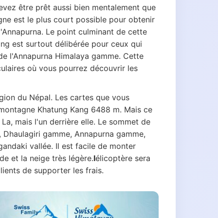
evez être prêt aussi bien mentalement que
e est le plus court possible pour obtenir
'Annapurna. Le point culminant de cette
g est surtout délibérée pour ceux qui
s de l'Annapurna Himalaya gamme. Cette
laires où vous pourrez découvrir les
égion du Népal. Les cartes que vous
e montagne Khatung Kang 6488 m. Mais ce
a, mais l'un derrière elle. Le sommet de
rête, Dhaulagiri gamme, Annapurna gamme,
ndaki vallée. Il est facile de monter
e et la neige très légère.
I
élicoptère sera
ents de supporter les frais.