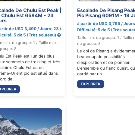
calade De Chulu Est Peak |
Escalade De Pisang Peak
c Chulu Est 6584M - 23
Pic Pisang 6091M - 19 J
urs
à partir de USD 3,765 / Jours:
artir de USD 3,490 / Jours: 23 /
Difficulté: 5 de 5 (Très sout
ficulté: 5 de 5 (Très soutenu)
Taille min. du groupe: 1 / Taille
le min. du groupe: 1 / Taille max.
du groupe: 8
groupe: 8
Le col de Pisang a évidemme
lu Est Peak est l'un des plus
beaucoup de possibilités
ux sommets de trekking et très
d'exploration et de pionnier.
ulaire. Chulu Est ou en
L'ensemble du flanc ouest, qu
rême-Orient pic est situé dans
gardé par un…
nord de…
EXPLORER
XPLORER