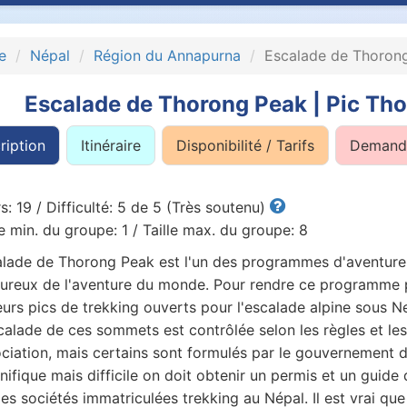
e
Népal
Région du Annapurna
Escalade de Thorong
Escalade de Thorong Peak | Pic Th
ription
Itinéraire
Disponibilité / Tarifs
Demande
s: 19 / Difficulté: 5 de 5 (Très soutenu)
le min. du groupe: 1 / Taille max. du groupe: 8
lade de Thorong Peak est l'un des programmes d'aventure l
reux de l'aventure du monde. Pour rendre ce programme plus
urs pics de trekking ouverts pour l'escalade alpine sous N
calade de ces sommets est contrôlée selon les règles et le
ciation, mais certains sont formulés par le gouvernement 
ifique mais difficile on doit obtenir un permis et un guide
les sociétés immatriculées trekking au Népal. Il est vrai que