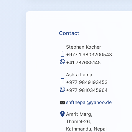
Contact
Stephan Kocher
+977 1 9803200543
+41 787685145
Ashta Lama
+977 9849193453
+977 9810345964
snftnepal@yahoo.de
Amrit Marg,
Thamel-26,
Kathmandu, Nepal