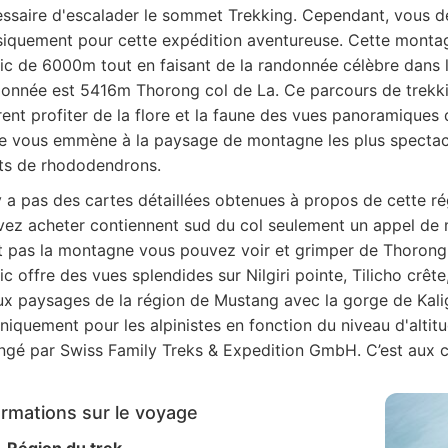
ssaire d'escalader le sommet Trekking. Cependant, vous d
iquement pour cette expédition aventureuse. Cette montagn
ic de 6000m tout en faisant de la randonnée célèbre dans l
onnée est 5416m Thorong col de La. Ce parcours de trekkin
ent profiter de la flore et la faune des vues panoramique
e vous emmène à la paysage de montagne les plus spectacu
ts de rhododendrons.
'y a pas des cartes détaillées obtenues à propos de cette r
ez acheter contiennent sud du col seulement un appel d
t pas la montagne vous pouvez voir et grimper de Thorong L
ic offre des vues splendides sur Nilgiri pointe, Tilicho c
x paysages de la région de Mustang avec la gorge de Kaliga
niquement pour les alpinistes en fonction du niveau d'altitud
ngé par Swiss Family Treks & Expedition GmbH. C’est aux cli
ormations sur le voyage