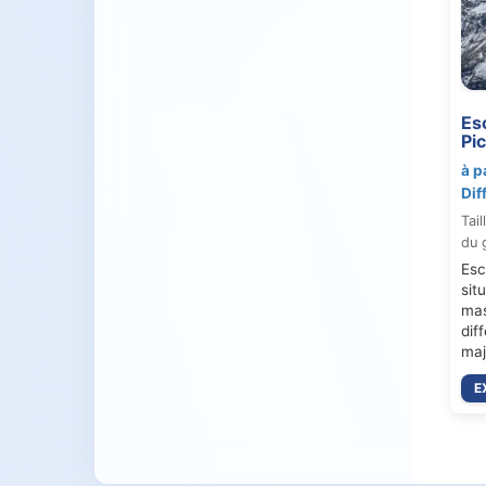
Es
Pi
à p
Dif
Tail
du 
Esc
sit
mas
dif
maj
E