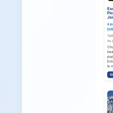
Es
Pi
Jo
à p
Dif
Tail
du 
Chu
bea
pop
Ext
le 
E