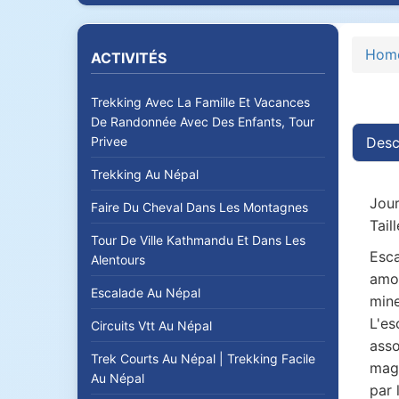
Hom
ACTIVITÉS
Trekking Avec La Famille Et Vacances
De Randonnée Avec Des Enfants, Tour
Privee
Desc
Trekking Au Népal
Jour
Faire Du Cheval Dans Les Montagnes
Tail
Tour De Ville Kathmandu Et Dans Les
Esca
Alentours
amou
Escalade Au Népal
mine
L'es
Circuits Vtt Au Népal
asso
Trek Courts Au Népal | Trekking Facile
magn
Au Népal
par 