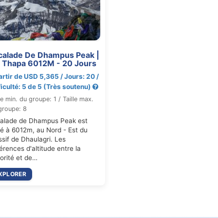
calade De Dhampus Peak |
c Thapa 6012M - 20 Jours
artir de USD 5,365 / Jours: 20 /
ficulté: 5 de 5 (Très soutenu)
le min. du groupe: 1 / Taille max.
groupe: 8
alade de Dhampus Peak est
ué à 6012m, au Nord - Est du
sif de Dhaulagri. Les
férences d'altitude entre la
orité et de…
XPLORER