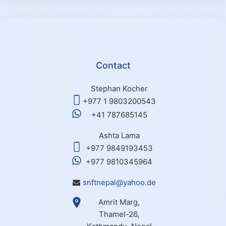
Contact
Stephan Kocher
+977 1 9803200543
+41 787685145
Ashta Lama
+977 9849193453
+977 9810345964
snftnepal@yahoo.de
Amrit Marg,
Thamel-26,