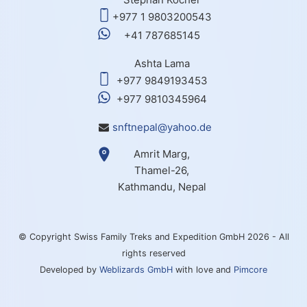
+977 1 9803200543
+41 787685145
Ashta Lama
+977 9849193453
+977 9810345964
snftnepal@yahoo.de
Amrit Marg,
Thamel-26,
Kathmandu, Nepal
© Copyright Swiss Family Treks and Expedition GmbH 2026 - All
rights reserved
Developed by
Weblizards GmbH
with love and
Pimcore