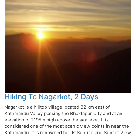
Hiking To Nagarkot, 2 Days
Nagarkot is a hilltop village located 32 km east of
Kathmandu Valley passing the Bhaktapur City and at an
elevation of 2195m high above the sea level. It is
considered one of the most scenic view points in near the
Kathmandu. It is renowned for its Sunrise and Sunset View