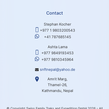
Contact
Stephan Kocher
+977 1 9803200543
+41 787685145
Ashta Lama
+977 9849193453
+977 9810345964
snftnepal@yahoo.de
Amrit Marg,
Thamel-26,
Kathmandu, Nepal
© Copyright Swiss Family Treks and Expedition GmbH 2026 - All