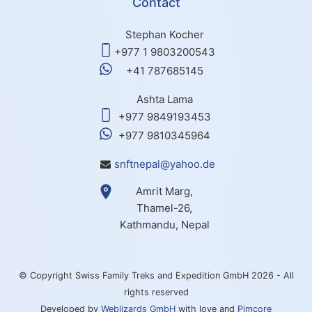
Contact
Stephan Kocher
+977 1 9803200543
+41 787685145
Ashta Lama
+977 9849193453
+977 9810345964
snftnepal@yahoo.de
Amrit Marg,
Thamel-26,
Kathmandu, Nepal
© Copyright Swiss Family Treks and Expedition GmbH 2026 - All
rights reserved
Developed by
Weblizards GmbH
with love and
Pimcore