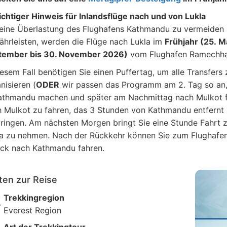
chtiger Hinweis für Inlandsflüge nach und von Lukla
ine Überlastung des Flughafens Kathmandu zu vermeiden u
hrleisten, werden die Flüge nach Lukla im
Frühjahr (25. M
tember bis 30. November 2026)
vom Flughafen Ramechhap
iesem Fall benötigen Sie einen Puffertag, um alle Transfer
nisieren (
ODER
wir passen das Programm am 2. Tag so an, 
athmandu machen und später am Nachmittag nach Mulkot fa
 Mulkot zu fahren, das 3 Stunden von Kathmandu entfernt i
ringen. Am nächsten Morgen bringt Sie eine Stunde Fahrt 
a zu nehmen. Nach der Rückkehr können Sie zum Flughafen
ck nach Kathmandu fahren.
ten zur Reise
Trekkingregion
Everest Region