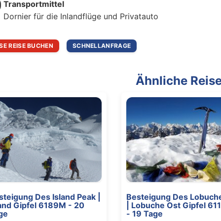
Transportmittel
Dornier für die Inlandflüge und Privatauto
ESE REISE BUCHEN
SCHNELLANFRAGE
Ähnliche Reis
steigung Des Island Peak |
Besteigung Des Lobuch
land Gipfel 6189M - 20
| Lobuche Ost Gipfel 6
ge
- 19 Tage