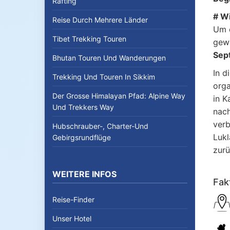
Rafting
# Wi
Reise Durch Mehrere Länder
Um e
Tibet Trekking Touren
gewä
Sep
Bhutan Touren Und Wanderungen
In d
Trekking Und Touren In Sikkim
orga
Der Grosse Himalayan Pfad: Alpine Way
in K
Und Trekkers Way
nach
verb
Hubschrauber-, Charter-Und
Lukl
Gebirgsrundflüge
zurü
WEITERE INFOS
Fak
Reise-Finder
Unser Hotel