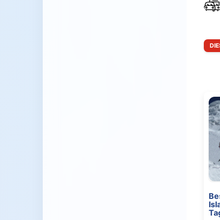
DI
Be
Is
Ta