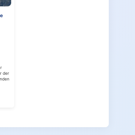
de
r
r der
enden