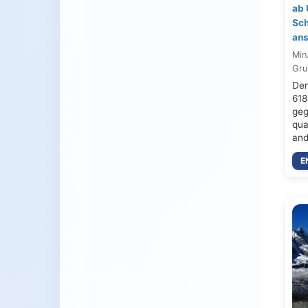
ab 
Sch
ans
Min
Gru
Der
618
geg
qua
an
E