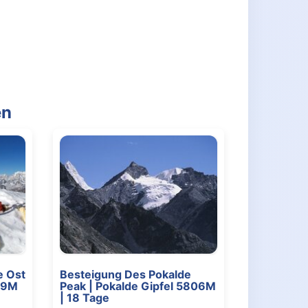
en
e Ost
Besteigung Des Pokalde
119M
Peak | Pokalde Gipfel 5806M
| 18 Tage