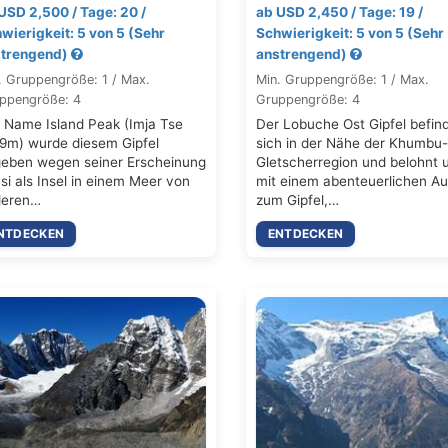
USD 2,500 / Tage: 20 /
ab USD 2,450 / Tage: 19 /
wierigkeit: 5 von 5 (Sehr
Schwierigkeit: 5 von 5 (Sehr
trengend)
anstrengend)
. Gruppengröße: 1 / Max.
Min. Gruppengröße: 1 / Max.
ppengröße: 4
Gruppengröße: 4
 Name Island Peak (Imja Tse
Der Lobuche Ost Gipfel befin
9m) wurde diesem Gipfel
sich in der Nähe der Khumbu-
eben wegen seiner Erscheinung
Gletscherregion und belohnt 
si als Insel in einem Meer von
mit einem abenteuerlichen Au
deren…
zum Gipfel,…
NTDECKEN
ENTDECKEN