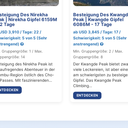
steigung Des Nirekha
Besteigung Des Kwang
ak | Nirekha Gipfel 6159M
Peak | Kwangde Gipfel
22 Tage
6086M - 17 Tage
USD 3,910 / Tage: 22 /
ab USD 3,845 / Tage: 17 /
wierigkeit: 5 von 5 (Sehr
Schwierigkeit: 5 von 5 (Sehr
trengend)
anstrengend)
. Gruppengröße: 1 / Max.
Min. Gruppengröße: 2 / Max.
ppengröße: 14
Gruppengröße: 8
teigung des Nirekha Peak ist
Der Kwangde Peak bietet zwa
 aufregendes Abenteuer in der
viele Leckereien, ist aber eine
mbu-Region östlich des Cho-
am schwierigsten zu besteig
Passes. Mit faszinierenden…
Gipfel. Das Kwangde Peak
Climbing…
NTDECKEN
ENTDECKEN