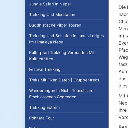
Jungle Safari In Nepal
Die
nac
Trekking Und Meditation
Chut
Buddhistische Pilger Touren
Mera
m), 
Trekking Und Schlafen In Luxus Lodges
Im Himalaya Nepal
Ever
Pfad
Kulturpfad Trekking Verbunden Mit
Weg 
Kulturstätten
fasz
Festival Trekking
Aufe
das 
Treks Mit Fixen Daten | Gruppentreks
dies
Wanderungen In Nicht Touristisch
Mit 
Erschlossenen Gegenden
Nepa
Trekking Extrem
Ihre
Vord
Pokhara Tour
Begl