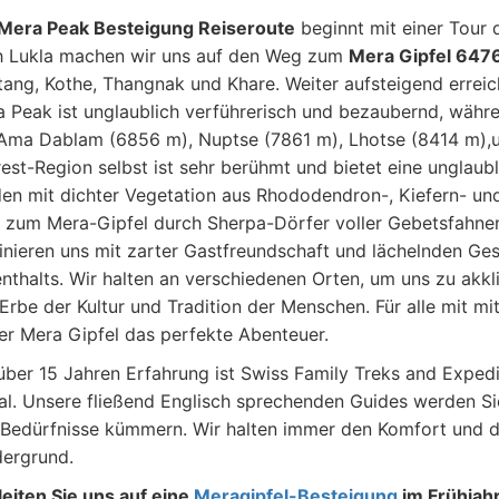
Mera Peak Besteigung Reiseroute
beginnt mit einer Tour
h Lukla machen wir uns auf den Weg zum
Mera Gipfel 647
ang, Kothe, Thangnak und Khare. Weiter aufsteigend erreich
 Peak ist unglaublich verführerisch und bezaubernd, währ
Ama Dablam (6856 m), Nuptse (7861 m), Lhotse (8414 m),
est-Region selbst ist sehr berühmt und bietet eine unglaubl
en mit dichter Vegetation aus Rhododendron-, Kiefern- u
zum Mera-Gipfel durch Sherpa-Dörfer voller Gebetsfahnen
inieren uns mit zarter Gastfreundschaft und lächelnden G
nthalts. Wir halten an verschiedenen Orten, um uns zu akkl
Erbe der Kultur und Tradition der Menschen. Für alle mit mi
er Mera Gipfel das perfekte Abenteuer.
über 15 Jahren Erfahrung ist Swiss Family Treks and Expedit
l. Unsere fließend Englisch sprechenden Guides werden Si
 Bedürfnisse kümmern. Wir halten immer den Komfort und d
ergrund.
eiten Sie uns auf eine
Meragipfel-Besteigung
im Frühjah