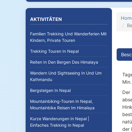
Hom
AKTIVITÄTEN
Be
Familien Trekking Und Wanderferien Mit
Kindern, Private Touren
Trekking Touren In Nepal
Besc
Reiten In Den Bergen Des Himalaya
Wandern Und Sightseeing In Und Um
Tage
Kathmandu
Min.
Bergsteigen In Nepal
Der
abse
Mountainbiking-Touren In Nepal,
Hink
Mountainbike Reisen Im Himalaya
best
Kurze Wanderungen In Nepal |
natü
Einfaches Trekking In Nepal
der 