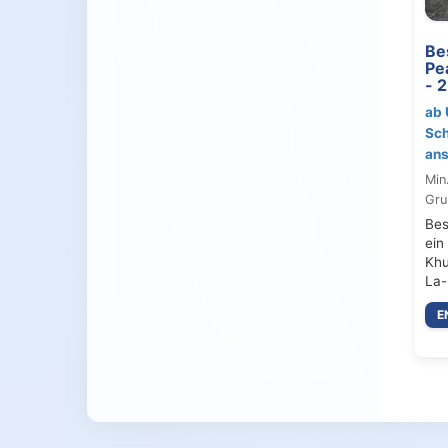
Be
Pe
- 
ab 
Sch
ans
Min
Gru
Bes
ein
Khu
La-
E