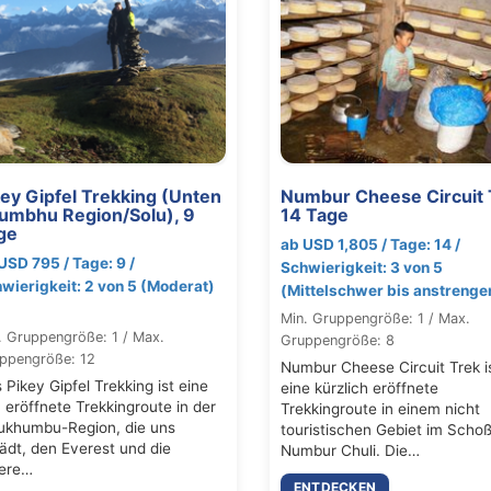
key Gipfel Trekking (Unten
Numbur Cheese Circuit 
umbhu Region/Solu), 9
14 Tage
ge
ab USD 1,805 / Tage: 14 /
USD 795 / Tage: 9 /
Schwierigkeit: 3 von 5
wierigkeit: 2 von 5 (Moderat)
(Mittelschwer bis anstreng
Min. Gruppengröße: 1 / Max.
. Gruppengröße: 1 / Max.
Gruppengröße: 8
ppengröße: 12
Numbur Cheese Circuit Trek i
 Pikey Gipfel Trekking ist eine
eine kürzlich eröffnete
 eröffnete Trekkingroute in der
Trekkingroute in einem nicht
ukhumbu-Region, die uns
touristischen Gebiet im Scho
lädt, den Everest und die
Numbur Chuli. Die…
ere…
ENTDECKEN