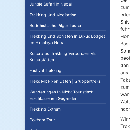
Der 
Jungle Safari In Nepal
zum 
erle
Trekking Und Meditation
Shiv
Buddhistische Pilger Touren
führ
Höhe
Trekking Und Schlafen In Luxus Lodges
Im Himalaya Nepal
Basi
Sonn
Kulturpfad Trekking Verbunden Mit
beob
Kulturstätten
den 
Festival Trekking
aus 
Taks
Treks Mit Fixen Daten | Gruppentreks
zum
Wanderungen In Nicht Touristisch
wand
Erschlossenen Gegenden
Wäld
nach
Trekking Extrem
Wir 
Pokhara Tour
Trek