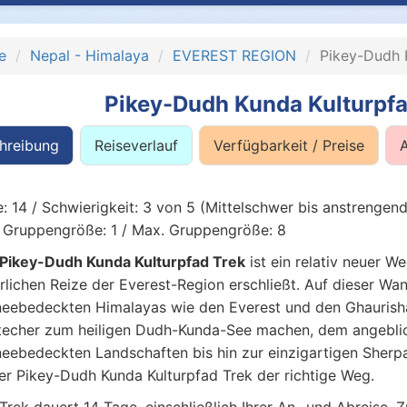
e
Nepal - Himalaya
EVEREST REGION
Pikey-Dudh K
Pikey-Dudh Kunda Kulturpfa
hreibung
Reiseverlauf
Verfügbarkeit / Preise
: 14 / Schwierigkeit: 3 von 5 (Mittelschwer bis anstrengen
 Gruppengröße: 1 / Max. Gruppengröße: 8
Pikey-Dudh Kunda Kulturpfad Trek
ist ein relativ neuer W
rlichen Reize der Everest-Region erschließt. Auf dieser Wa
eebedeckten Himalayas wie den Everest und den Ghaurish
echer zum heiligen Dudh-Kunda-See machen, dem angeblich
eebedeckten Landschaften bis hin zur einzigartigen Sherpa-K
er Pikey-Dudh Kunda Kulturpfad Trek der richtige Weg.