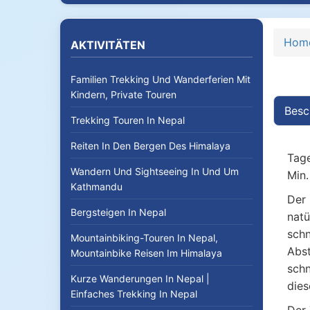
Hom
AKTIVITÄTEN
Familien Trekking Und Wanderferien Mit
Kindern, Private Touren
Besc
Trekking Touren In Nepal
Reiten In Den Bergen Des Himalaya
Tage
Wandern Und Sightseeing In Und Um
Min.
Kathmandu
Der
Bergsteigen In Nepal
natü
schn
Mountainbiking-Touren In Nepal,
Abst
Mountainbike Reisen Im Himalaya
schn
Kurze Wanderungen In Nepal |
dies
Einfaches Trekking In Nepal