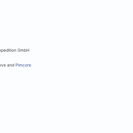
Expedition GmbH
love and
Pimcore