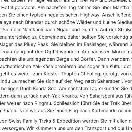
Trek dauert 14 Tage, einschließlich Ihrer An- und Abreise
Hotel gebracht. Am nächsten Tag fahren Sie über Manthali
ben Sie einen typisch nepalesischen Highway. Anschließen
alaya nach Bhandar durch schöne Wälder und kleine Siedl
t Sie über Namkheli nach Ngaur und Gumba. Auf der Straße 
nunterschied zu überwinden, daher sollten Sie vorsichtig
slager des Pikey Peak. Sie bleiben im Basislager, währen
enaufgang auf den Gipfel wandern. Am nächsten Morgen w
achten die umliegenden Berge und Dörfer. Dann wandern S
authentischen Yak-Käse probieren und sogar die Kultur der
geht es weiter zum Kloster Thupten Chholing, gefolgt von
indu La machen Sie sich auf den Weg nach Saharsbeni. Von
 heiligen Dudh Kunda See. Am nächsten Tag erkunden Sie
ern dann zurück nach Yak Kharka. Von Saharsbeni aus führ
er weiter nach Ringmu. Schliesslich führt Sie der Trek übe
 Phaplu, von wo aus Sie einen Flug nach Kathmandu nehm
von Swiss Family Treks & Expedition werden Sie mit allen 
 versorgen. Wir kümmern uns um den Transport und die Un