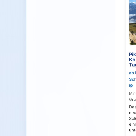
Pi
Kh
Ta
ab 
Sch
Min
Gru
Das
neu
Sol
ein
unt