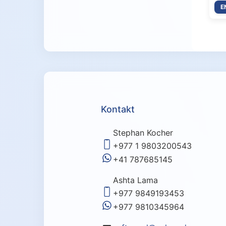
E
Kontakt
Stephan Kocher
+977 1 9803200543
+41 787685145
Ashta Lama
+977 9849193453
+977 9810345964