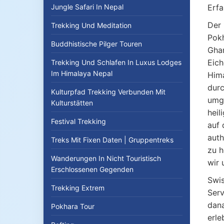
Jungle Safari In Nepal
Erfa
Der 
Trekking Und Meditation
Pokh
Buddhistische Pilger Touren
Ghan
Eich
Trekking Und Schlafen In Luxus Lodges
Im Himalaya Nepal
Hima
durc
Kulturpfad Trekking Verbunden Mit
umge
Kulturstätten
heil
Festival Trekking
auf 
auth
Treks Mit Fixen Daten | Gruppentreks
zu h
Wanderungen In Nicht Touristisch
wir 
Erschlossenen Gegenden
Swis
Trekking Extrem
Serv
dana
Pokhara Tour
erle