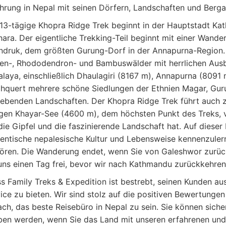
hrung in Nepal mit seinen Dörfern, Landschaften und Berga
13-tägige Khopra Ridge Trek beginnt in der Hauptstadt Ka
ara. Der eigentliche Trekking-Teil beginnt mit einer Wan
druk, dem größten Gurung-Dorf in der Annapurna-Region. 
en-, Rhododendron- und Bambuswälder mit herrlichen Aus
laya, einschließlich Dhaulagiri (8167 m), Annapurna (80
hquert mehrere schöne Siedlungen der Ethnien Magar, Guru
benden Landschaften. Der Khopra Ridge Trek führt auch
igen Khayar-See (4600 m), dem höchsten Punkt des Treks,
die Gipfel und die faszinierende Landschaft hat. Auf dieser 
entische nepalesische Kultur und Lebensweise kennenzuler
ören. Die Wanderung endet, wenn Sie von Galeshwor zurüc
uns einen Tag frei, bevor wir nach Kathmandu zurückkehren
s Family Treks & Expedition ist bestrebt, seinen Kunden a
ice zu bieten. Wir sind stolz auf die positiven Bewertung
ch, das beste Reisebüro in Nepal zu sein. Sie können sicher
ben werden, wenn Sie das Land mit unseren erfahrenen und 