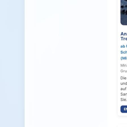
An
Tr
ab 
Sch
(Mi
Min
Gru
Die
und
auf
San
Sie
E