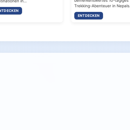
bemerkenswertes 10-tägiges
tinationen in…
Trekking-Abenteuer in Nepal
NTDECKEN
ENTDECKEN