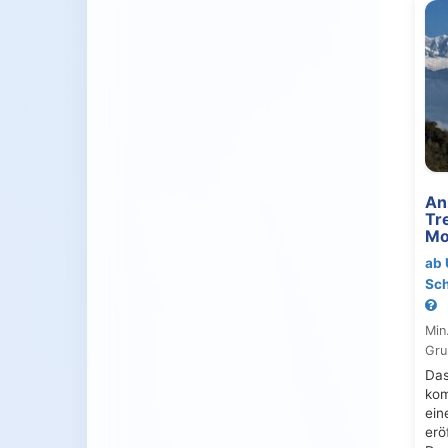
An
Tr
Mo
ab 
Sch
Min
Gru
Das
kom
ein
erö