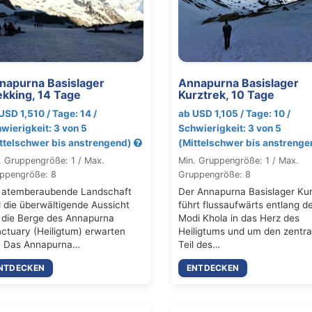
napurna Basislager
Annapurna Basislager
ekking, 14 Tage
Kurztrek, 10 Tage
USD 1,510 / Tage: 14 /
ab USD 1,105 / Tage: 10 /
wierigkeit: 3 von 5
Schwierigkeit: 3 von 5
ttelschwer bis anstrengend)
(Mittelschwer bis anstreng
. Gruppengröße: 1 / Max.
Min. Gruppengröße: 1 / Max.
ppengröße: 8
Gruppengröße: 8
 atemberaubende Landschaft
Der Annapurna Basislager Kur
 die überwältigende Aussicht
führt flussaufwärts entlang d
 die Berge des Annapurna
Modi Khola in das Herz des
ctuary (Heiligtum) erwarten
Heiligtums und um den zentra
. Das Annapurna…
Teil des…
NTDECKEN
ENTDECKEN