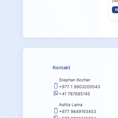
Des
E
Kontakt
Stephan Kocher
+977 1 9803200543
+41 787685145
Ashta Lama
+977 9849193453