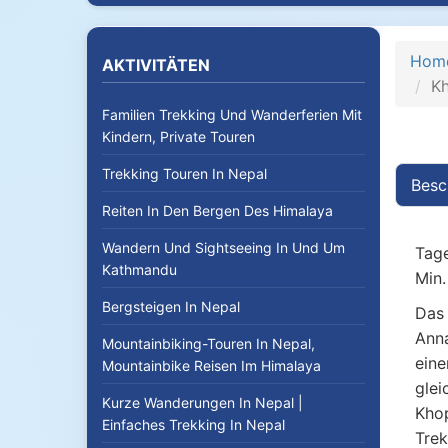
Hom
AKTIVITÄTEN
Kh
Familien Trekking Und Wanderferien Mit
Kindern, Private Touren
Trekking Touren In Nepal
Besc
Reiten In Den Bergen Des Himalaya
Wandern Und Sightseeing In Und Um
Tage
Kathmandu
Min.
Bergsteigen In Nepal
Da
Anna
Mountainbiking-Touren In Nepal,
eine
Mountainbike Reisen Im Himalaya
glei
Kurze Wanderungen In Nepal |
Khop
Einfaches Trekking In Nepal
Trek