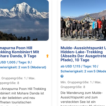
napurna Poon Hill
Mulde-Aussichtspunkt 
ekking Kombiniert Mit
Hidden-Lake-Trekking
hare Danda, 9 Tage
(Abseits Der Ausgetret
Pfade), 10 Tage
USD 1,005 / Tage: 9 /
ab USD 1,115 / Tage: 10 /
wierigkeit: 2 von 5 (Moderat)
Schwierigkeit: 2 von 5 (Mode
. Gruppengröße: 1 / Max.
Min. Gruppengröße: 1 / Max.
ppengröße: 8
Gruppengröße: 8
 Annapurna Poon Hill Trekking
Die Wanderung zum Mulde-
biniert mit Mohare Danda ist
Aussichtspunkt und zum
e der beliebten und neu
versteckten See ist ein
ffneten touristischen