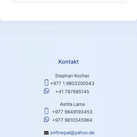
Kontakt
Stephan Kocher
+977 1 9803200543
+41 787685145
Ashta Lama
+977 9849193453
+977 9810345964
snftnepal@yahoo.de