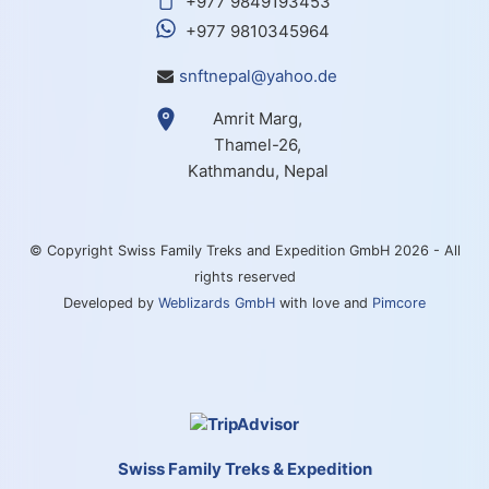
+977 9849193453
+977 9810345964
snftnepal@yahoo.de
Amrit Marg,
Thamel-26,
Kathmandu, Nepal
© Copyright Swiss Family Treks and Expedition GmbH 2026 - All
rights reserved
Developed by
Weblizards GmbH
with love and
Pimcore
Swiss Family Treks & Expedition