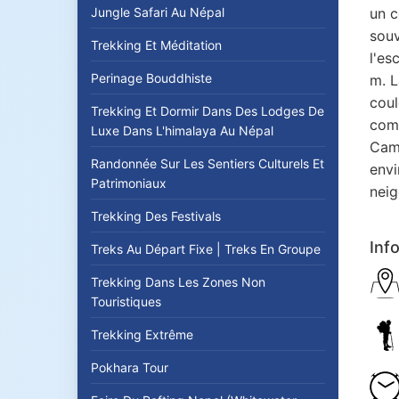
Jungle Safari Au Népal
un c
souv
Trekking Et Méditation
l'es
Perinage Bouddhiste
m. L
coul
Trekking Et Dormir Dans Des Lodges De
comm
Luxe Dans L'himalaya Au Népal
Camp
Randonnée Sur Les Sentiers Culturels Et
envi
Patrimoniaux
neig
Trekking Des Festivals
Inf
Treks Au Départ Fixe | Treks En Groupe
Trekking Dans Les Zones Non
Touristiques
Trekking Extrême
Pokhara Tour