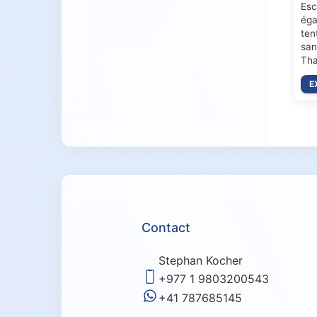
Esc
éga
ten
san
Tha
E
Contact
Stephan Kocher
+977 1 9803200543
+41 787685145