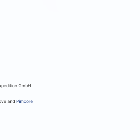
Expedition GmbH
love and
Pimcore