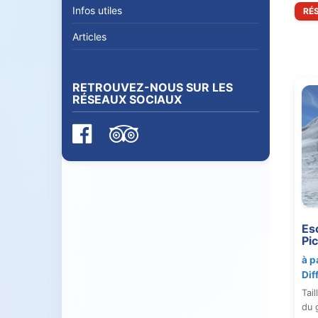
Infos utiles
RÉ
Articles
RETROUVEZ-NOUS SUR LES
RÉSEAUX SOCIAUX
Es
Pi
à p
Dif
Tail
du 