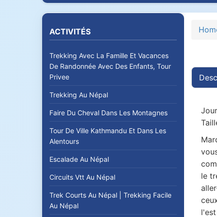
Hom
ACTIVITÉS
Trekking Avec La Famille Et Vacances
De Randonnée Avec Des Enfants, Tour
Privee
Desc
Trekking Au Népal
Jour
Faire Du Cheval Dans Les Montagnes
Tail
Tour De Ville Kathmandu Et Dans Les
Mard
Alentours
vous
Escalade Au Népal
comm
le t
Circuits Vtt Au Népal
alle
Trek Courts Au Népal | Trekking Facile
ceux
Au Népal
l'es