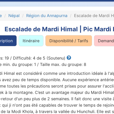
e
Népal
Région du Annapurna
Escalade de Mardi H
Escalade de Mardi Himal | Pic Mardi
ription
Itinéraire
Disponibilité / Tarifs
Demande
s: 19 / Difficulté: 4 de 5 (Soutenu)
le min. du groupe: 1 / Taille max. du groupe: 8
i Himal est considéré comme une introduction idéale à l'alp
 avez peu de temps disponible. Aucune expérience antérieur
e toutes les précautions seront prises pour assurer l'acc
rek à la montagne. C’est un avantage majeur du Mardi Himal
r-retour d'un peu plus de 2 semaines. Il fait donc une visite 
 qui ji n'ont pas été capables de trouver le temps de rejoin
t de la Modi Khola, à travers la vallée du Hiunchuli. Elle e