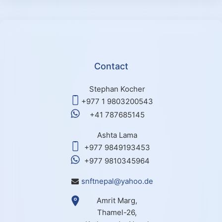
Contact
Stephan Kocher
+977 1 9803200543
+41 787685145
Ashta Lama
+977 9849193453
+977 9810345964
snftnepal@yahoo.de
Amrit Marg,
Thamel-26,