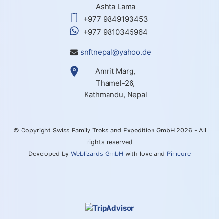
Ashta Lama
+977 9849193453
+977 9810345964
snftnepal@yahoo.de
Amrit Marg,
Thamel-26,
Kathmandu, Nepal
© Copyright Swiss Family Treks and Expedition GmbH 2026 - All
rights reserved
Developed by
Weblizards GmbH
with love and
Pimcore