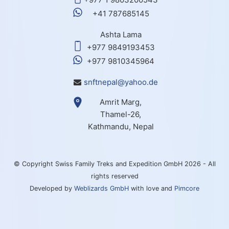
+41 787685145
Ashta Lama
+977 9849193453
+977 9810345964
snftnepal@yahoo.de
Amrit Marg,
Thamel-26,
Kathmandu, Nepal
© Copyright Swiss Family Treks and Expedition GmbH 2026 - All
rights reserved
Developed by
Weblizards GmbH
with love and
Pimcore