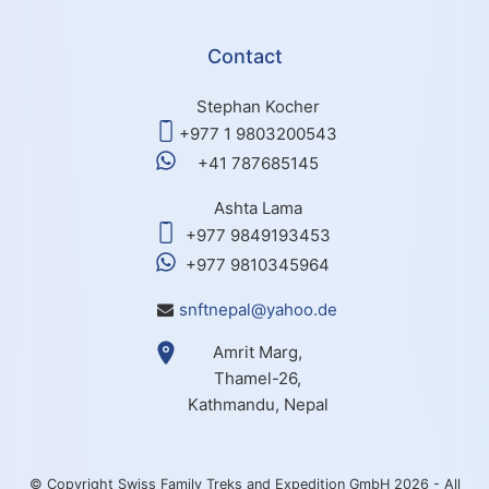
Contact
Stephan Kocher
+977 1 9803200543
+41 787685145
Ashta Lama
+977 9849193453
+977 9810345964
snftnepal@yahoo.de
Amrit Marg,
Thamel-26,
Kathmandu, Nepal
© Copyright Swiss Family Treks and Expedition GmbH 2026 - All