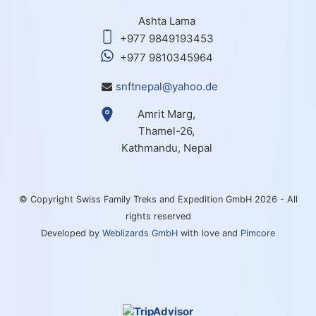
Ashta Lama
+977 9849193453
+977 9810345964
snftnepal@yahoo.de
Amrit Marg,
Thamel-26,
Kathmandu, Nepal
© Copyright Swiss Family Treks and Expedition GmbH 2026 - All
rights reserved
Developed by
Weblizards GmbH
with love and
Pimcore