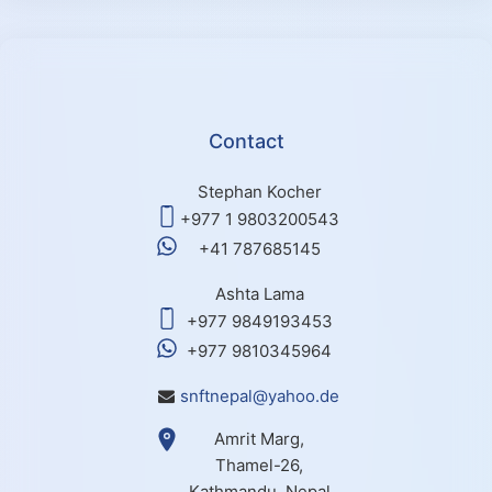
Contact
Stephan Kocher
+977 1 9803200543
+41 787685145
Ashta Lama
+977 9849193453
+977 9810345964
snftnepal@yahoo.de
Amrit Marg,
Thamel-26,
Kathmandu, Nepal