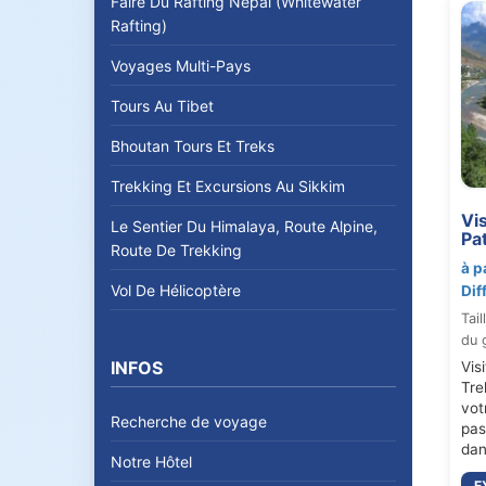
Faire Du Rafting Nepal (Whitewater
Rafting)
Voyages Multi-Pays
Tours Au Tibet
Bhoutan Tours Et Treks
Trekking Et Excursions Au Sikkim
Vis
Le Sentier Du Himalaya, Route Alpine,
Pa
Route De Trekking
à p
Vol De Hélicoptère
Dif
Tail
du 
INFOS
Vis
Tre
vot
Recherche de voyage
pas
dan
Notre Hôtel
E