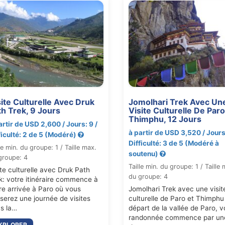
ite Culturelle Avec Druk
Jomolhari Trek Avec Un
th Trek, 9 Jours
Visite Culturelle De Paro
Thimphu, 12 Jours
artir de USD 2,600 / Jours: 9 /
à partir de USD 3,520 / Jours:
ficulté: 2 de 5 (Modéré)
Difficulté: 3 de 5 (Modéré à
le min. du groupe: 1 / Taille max.
soutenu)
groupe: 4
Taille min. du groupe: 1 / Taille
ite culturelle avec Druk Path
du groupe: 4
k: votre itinéraire commence à
re arrivée à Paro où vous
Jomolhari Trek avec une visit
serez une journée de visites
culturelle de Paro et Thimphu
s la…
départ de la vallée de Paro, v
randonnée commence par un
XPLORER