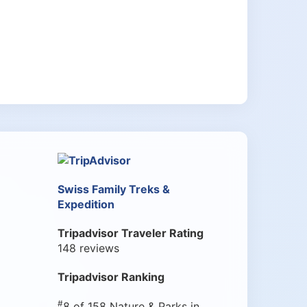
Swiss Family Treks &
Expedition
Tripadvisor Traveler Rating
148 reviews
Tripadvisor Ranking
#
8 of 158
Nature & Parks in