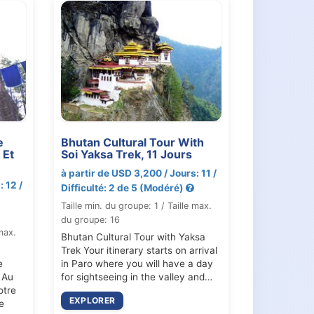
e
Bhutan Cultural Tour With
 Et
Soi Yaksa Trek, 11 Jours
à partir de USD 3,200 / Jours: 11 /
 12 /
Difficulté: 2 de 5 (Modéré)
Taille min. du groupe: 1 / Taille max.
du groupe: 16
 max.
Bhutan Cultural Tour with Yaksa
Trek Your itinerary starts on arrival
e
in Paro where you will have a day
 Au
for sightseeing in the valley and…
otre
EXPLORER
e