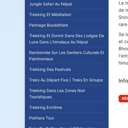
Le t
Jungle Safari Au Népal
de n
Trekking Et Méditation
Snow
rare
Perinage Bouddhiste
Se l
Trekking Et Dormir Dans Des Lodges De
et c
Luxe Dans L'himalaya Au Népal
Bhou
Randonnée Sur Les Sentiers Culturels Et
l'en
Patrimoniaux
hima
Trekking Des Festivals
Treks Au Départ Fixe | Treks En Groupe
Inf
Trekking Dans Les Zones Non
Touristiques
RÉ
Trekking Extrême
Pokhara Tour