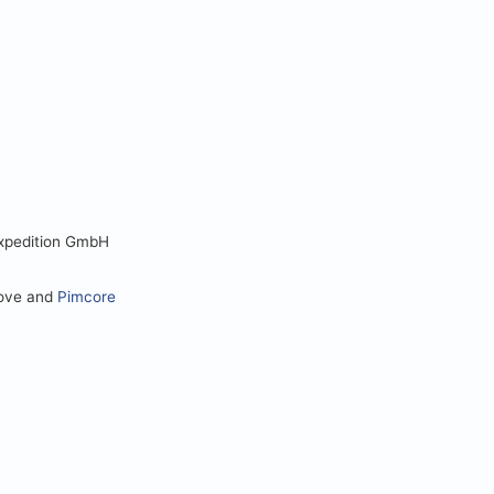
Expedition GmbH
love and
Pimcore