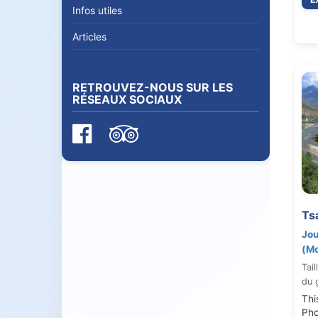
Infos utiles
Articles
RETROUVEZ-NOUS SUR LES
RÉSEAUX SOCIAUX
Ts
Jou
(M
Tail
du 
Thi
Pho