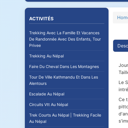
Hom
ACTIVITÉS
Trekking Avec La Famille Et Vacances
De Randonnée Avec Des Enfants, Tour
Privee
Desc
Trekking Au Népal
Jour
Faire Du Cheval Dans Les Montagnes
Tail
Tour De Ville Kathmandu Et Dans Les
Le S
Alentours
intr
Escalade Au Népal
Ce t
Circuits Vtt Au Népal
pitt
d'an
Trek Courts Au Népal | Trekking Facile
s'im
Au Népal