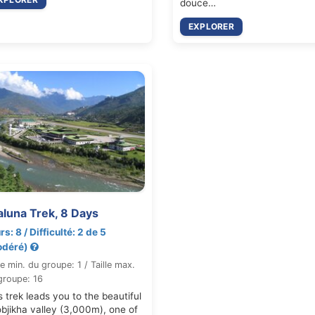
douce…
EXPLORER
aluna Trek, 8 Days
rs: 8 / Difficulté: 2 de 5
odéré)
le min. du groupe: 1 / Taille max.
groupe: 16
s trek leads you to the beautiful
bjikha valley (3,000m), one of