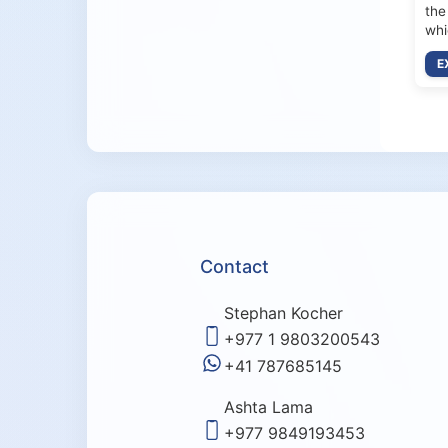
the
whi
E
Contact
Stephan Kocher
+977 1 9803200543
+41 787685145
Ashta Lama
+977 9849193453